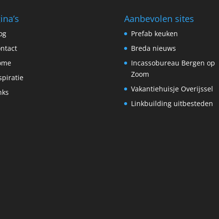
ina’s
Aanbevolen sites
og
Prefab keuken
ntact
Breda nieuws
ome
Incassobureau Bergen op
Zoom
spiratie
Vakantiehuisje Overijssel
nks
Linkbuilding uitbesteden