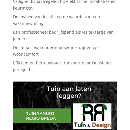
Veiligheidsmaatregelen bij elektrische installaties en
keuringen
De invloed van locatie op de waarde van een
vakantiewoning
Een professioneel bedrijfspand als visitekaartje van
je merk
De impact van onderhoudsvrije kozijnen op
wooncomfort
Efficiënt en betrouwbaar transport naar Duitsland
geregeld