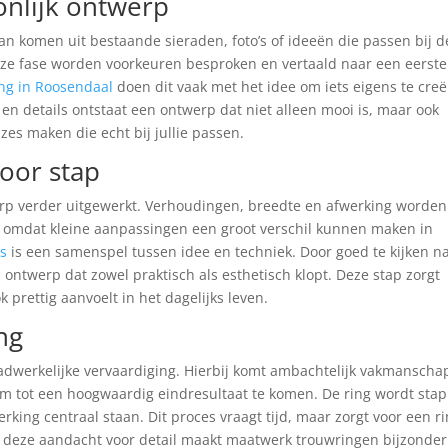
onlijk ontwerp
kan komen uit bestaande sieraden, foto’s of ideeën die passen bij d
deze fase worden voorkeuren besproken en vertaald naar een eerste
ng in Roosendaal
doen dit vaak met het idee om iets eigens te creë
en details ontstaat een ontwerp dat niet alleen mooi is, maar ook
zes maken die echt bij jullie passen.
oor stap
rp verder uitgewerkt. Verhoudingen, breedte en afwerking worden
, omdat kleine aanpassingen een groot verschil kunnen maken in
s
is een samenspel tussen idee en techniek. Door goed te kijken n
ontwerp dat zowel praktisch als esthetisch klopt. Deze stap zorgt
k prettig aanvoelt in het dagelijks leven.
ng
dwerkelijke vervaardiging. Hierbij komt ambachtelijk vakmanscha
 om tot een hoogwaardig eindresultaat te komen. De ring wordt stap
rking centraal staan. Dit proces vraagt tijd, maar zorgt voor een r
st deze aandacht voor detail maakt maatwerk trouwringen bijzonder