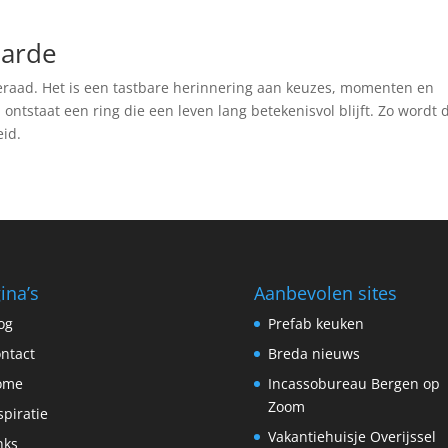
aarde
ieraad. Het is een tastbare herinnering aan keuzes, momenten en
ontstaat een ring die een leven lang betekenisvol blijft. Zo wordt 
id.
ina’s
Aanbevolen sites
og
Prefab keuken
ntact
Breda nieuws
ome
Incassobureau Bergen op
Zoom
spiratie
Vakantiehuisje Overijssel
nks