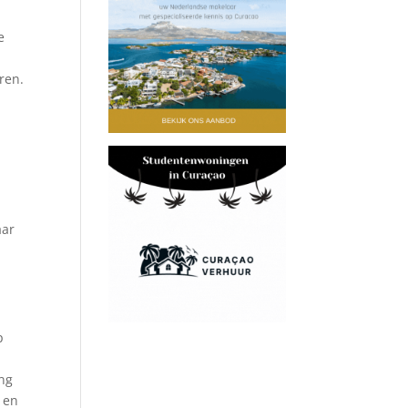
e
ren.
aar
p
ing
 en