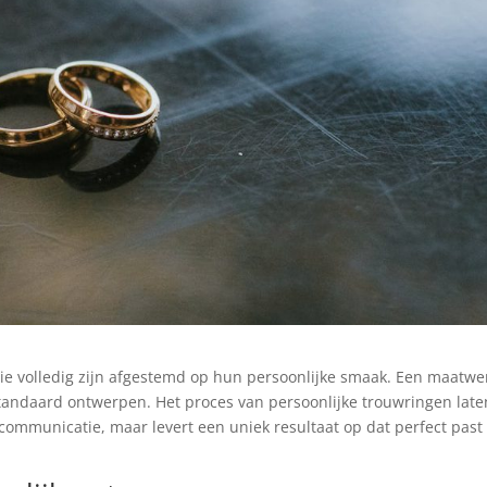
die volledig zijn afgestemd op hun persoonlijke smaak. Een maatwe
 standaard ontwerpen. Het proces van persoonlijke trouwringen late
ommunicatie, maar levert een uniek resultaat op dat perfect past 