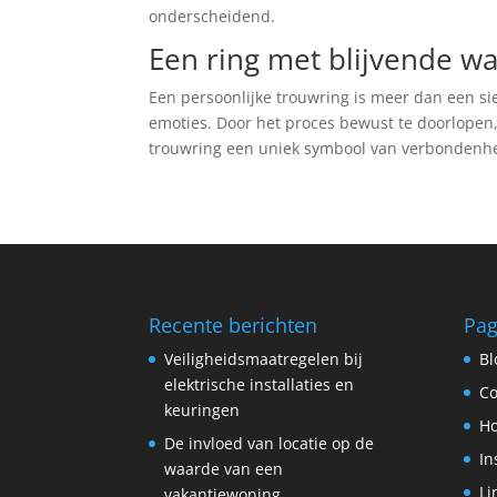
onderscheidend.
Een ring met blijvende w
Een persoonlijke trouwring is meer dan een s
emoties. Door het proces bewust te doorlopen, 
trouwring een uniek symbool van verbondenhe
Recente berichten
Pag
Veiligheidsmaatregelen bij
Bl
elektrische installaties en
Co
keuringen
H
De invloed van locatie op de
In
waarde van een
Li
vakantiewoning