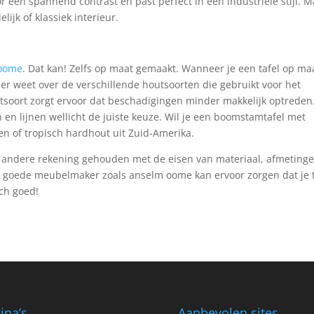
r een spannend contrast en past perfect in een industriële stijl. 
elijk of klassiek interieur.
 oome
. Dat kan! Zelfs op maat gemaakt. Wanneer je een tafel op ma
er weet over de verschillende houtsoorten die gebruikt voor het
soort zorgt ervoor dat beschadigingen minder makkelijk optreden
n en lijnen wellicht de juiste keuze. Wil je een boomstamtafel met
sen of tropisch hardhout uit Zuid-Amerika.
r andere rekening gehouden met de eisen van materiaal, afmeting
goede meubelmaker zoals anselm oome kan ervoor zorgen dat je t
och goed!
ina’s
Aanbevolen sites