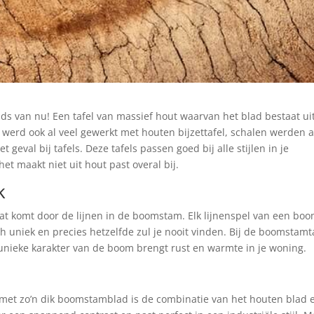
s van nu! Een tafel van massief hout waarvan het blad bestaat ui
erd ook al veel gewerkt met houten bijzettafel, schalen werden a
val bij tafels. Deze tafels passen goed bij alle stijlen in je
 het maakt niet uit hout past overal bij.
k
Dat komt door de lijnen in de boomstam. Elk lijnenspel van een boo
h uniek en precies hetzelfde zul je nooit vinden. Bij de boomstamt
et unieke karakter van de boom brengt rust en warmte in je woning.
st met zo’n dik boomstamblad is de combinatie van het houten blad 