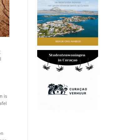
t
l
m is
afel
en