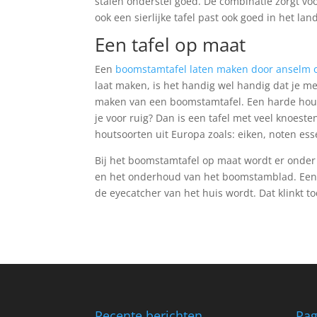
stalen onderstel goed. De combinatie zorgt voo
ook een sierlijke tafel past ook goed in het land
Een tafel op maat
Een
boomstamtafel laten maken door anselm
laat maken, is het handig wel handig dat je me
maken van een boomstamtafel. Een harde hout
je voor ruig? Dan is een tafel met veel knoeste
houtsoorten uit Europa zoals: eiken, noten es
Bij het boomstamtafel op maat wordt er onde
en het onderhoud van het boomstamblad. Een 
de eyecatcher van het huis wordt. Dat klinkt t
Recente berichten
Pag