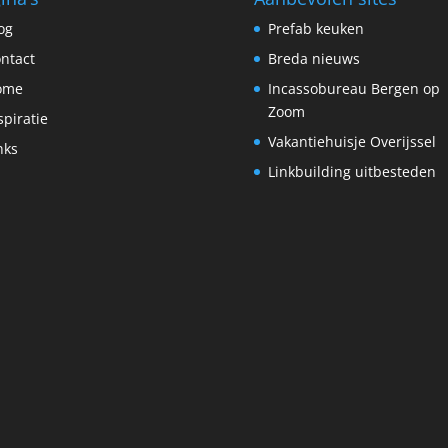
og
Prefab keuken
ntact
Breda nieuws
ome
Incassobureau Bergen op
Zoom
spiratie
Vakantiehuisje Overijssel
nks
Linkbuilding uitbesteden