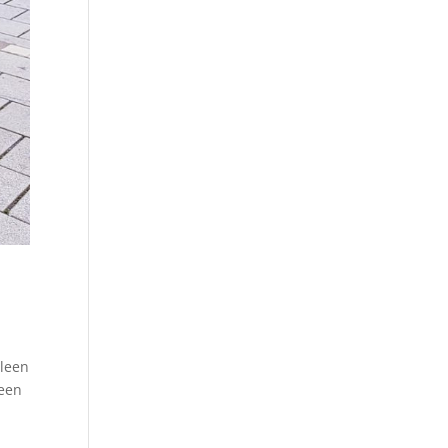
lleen
 een