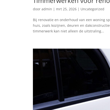
Timmerwerken voor renov
door
admin
|
mrt 25, 2026
|
Uncategorized
Bij renovatie en onderhoud van een woning sp
huis, zoals kozijnen, deuren en dakconstructi
timmerwerk kan niet alleen de uitstraling...