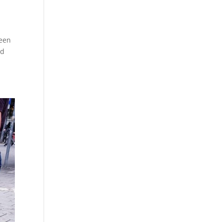
 een
rd